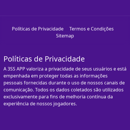
Políticas de Privacidade
Termos e Condições
Sitemap
Políticas de Privacidade
A 3SS APP valoriza a privacidade de seus usuários e está
empenhada em proteger todas as informações
pessoais fornecidas durante o uso de nossos canais de
comunicação. Todos os dados coletados são utilizados
exclusivamente para fins de melhoria contínua da
experiência de nossos jogadores.