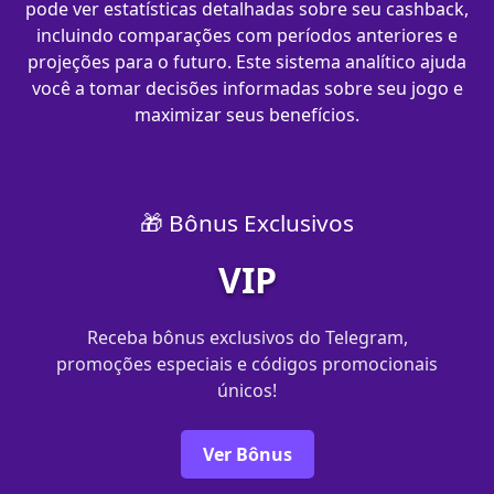
pode ver estatísticas detalhadas sobre seu cashback,
incluindo comparações com períodos anteriores e
projeções para o futuro. Este sistema analítico ajuda
você a tomar decisões informadas sobre seu jogo e
maximizar seus benefícios.
🎁 Bônus Exclusivos
VIP
Receba bônus exclusivos do Telegram,
promoções especiais e códigos promocionais
únicos!
Ver Bônus