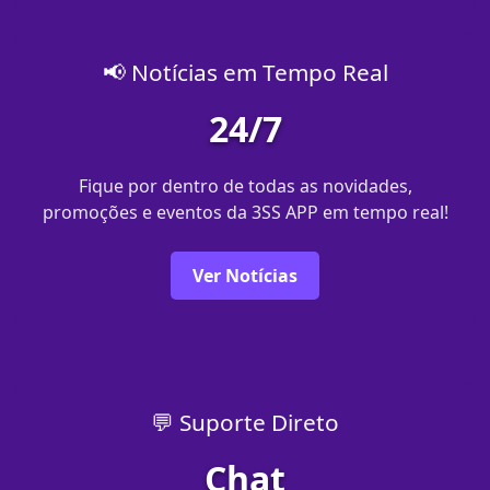
📢 Notícias em Tempo Real
24/7
Fique por dentro de todas as novidades,
promoções e eventos da 3SS APP em tempo real!
Ver Notícias
💬 Suporte Direto
Chat