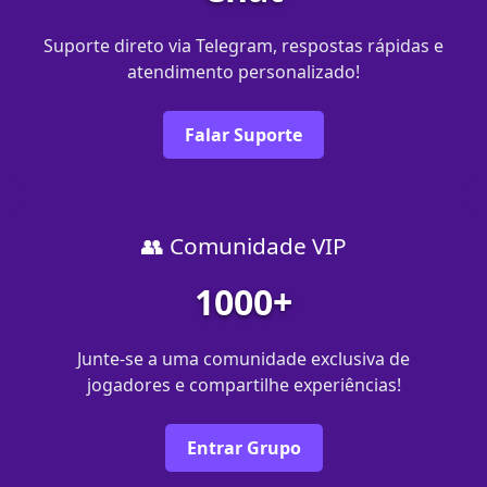
Suporte direto via Telegram, respostas rápidas e
atendimento personalizado!
Falar Suporte
👥 Comunidade VIP
1000+
Junte-se a uma comunidade exclusiva de
jogadores e compartilhe experiências!
Entrar Grupo