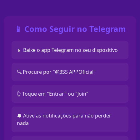
📱 Como Seguir no Telegram
📱 Baixe o app Telegram no seu dispositivo
🔍 Procure por "@3SS APPOficial"
👆 Toque em "Entrar" ou "Join"
🔔 Ative as notificações para não perder
nada