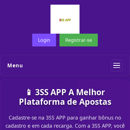
Login
Registrar-se
Menu
📱 3SS APP A Melhor
Plataforma de Apostas
Cadastre-se na 3SS APP para ganhar bônus no
cadastro e em cada recarga. Com a 3SS APP, você