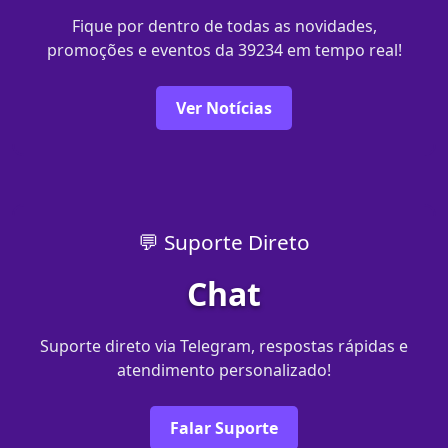
Fique por dentro de todas as novidades,
promoções e eventos da 39234 em tempo real!
Ver Notícias
💬 Suporte Direto
Chat
Suporte direto via Telegram, respostas rápidas e
atendimento personalizado!
Falar Suporte