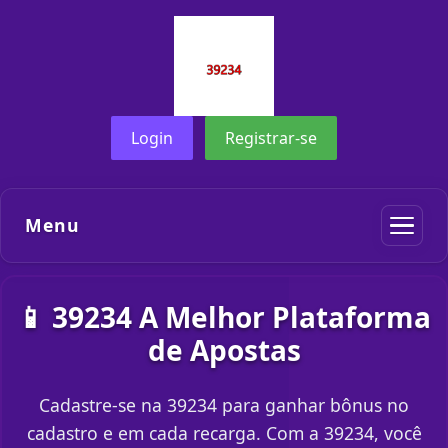
Login
Registrar-se
Menu
📱 39234 A Melhor Plataforma
de Apostas
Cadastre-se na 39234 para ganhar bônus no
cadastro e em cada recarga. Com a 39234, você