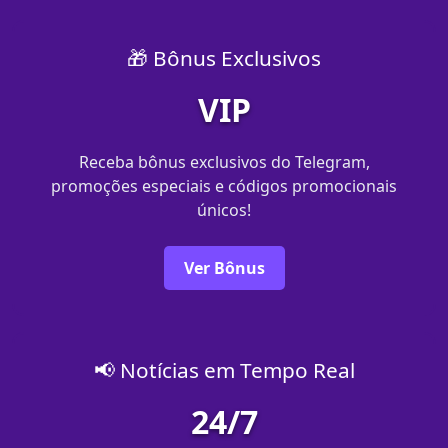
🎁 Bônus Exclusivos
VIP
Receba bônus exclusivos do Telegram,
promoções especiais e códigos promocionais
únicos!
Ver Bônus
📢 Notícias em Tempo Real
24/7