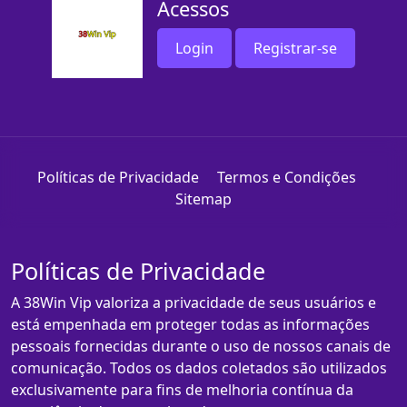
Acessos
Login
Registrar-se
Políticas de Privacidade
Termos e Condições
Sitemap
Políticas de Privacidade
A 38Win Vip valoriza a privacidade de seus usuários e
está empenhada em proteger todas as informações
pessoais fornecidas durante o uso de nossos canais de
comunicação. Todos os dados coletados são utilizados
exclusivamente para fins de melhoria contínua da