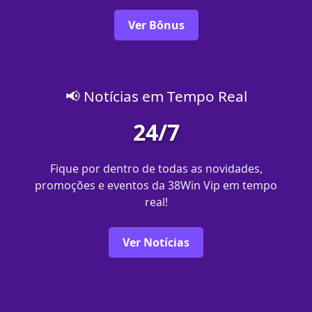
Ver Bônus
📢 Notícias em Tempo Real
24/7
Fique por dentro de todas as novidades,
promoções e eventos da 38Win Vip em tempo
real!
Ver Notícias