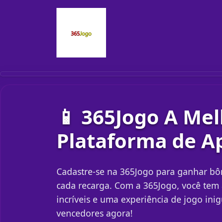
📱 365Jogo A Me
Plataforma de A
Cadastre-se na 365Jogo para ganhar bô
cada recarga. Com a 365Jogo, você tem
incríveis e uma experiência de jogo inig
vencedores agora!