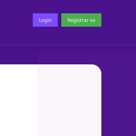
Login
Registrar-se