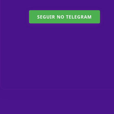
SEGUIR NO TELEGRAM