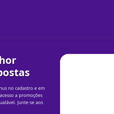
lhor
postas
nus no cadastro e em
 acesso a promoções
ualável. Junte-se aos