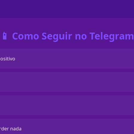
📱 Como Seguir no Telegram
ositivo
erder nada