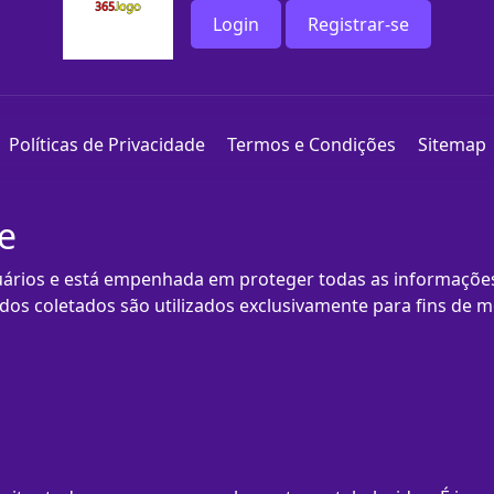
Login
Registrar-se
Políticas de Privacidade
Termos e Condições
Sitemap
de
suários e está empenhada em proteger todas as informaçõe
os coletados são utilizados exclusivamente para fins de m