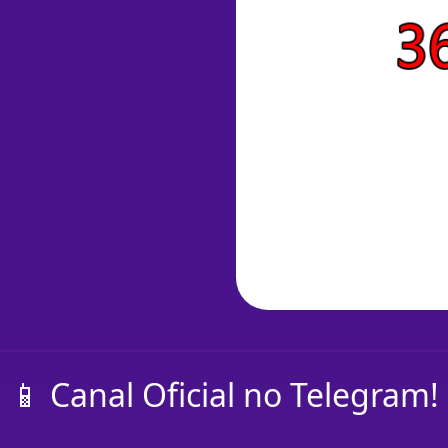
📱 Canal Oficial no Telegram!