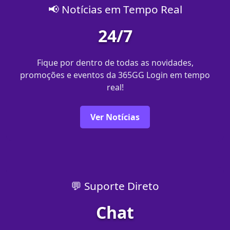
📢 Notícias em Tempo Real
24/7
Fique por dentro de todas as novidades,
promoções e eventos da 365GG Login em tempo
real!
Ver Notícias
💬 Suporte Direto
Chat