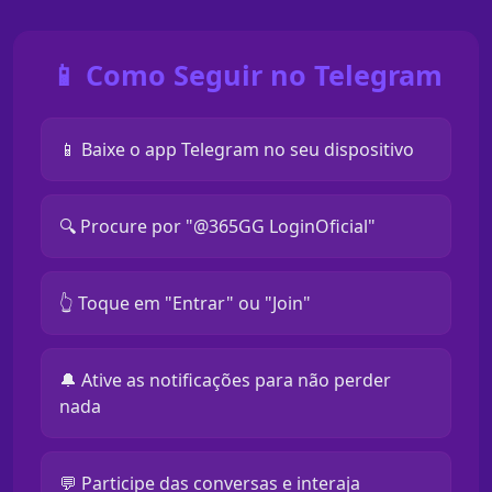
📱 Como Seguir no Telegram
📱 Baixe o app Telegram no seu dispositivo
🔍 Procure por "@365GG LoginOficial"
👆 Toque em "Entrar" ou "Join"
🔔 Ative as notificações para não perder
nada
💬 Participe das conversas e interaja