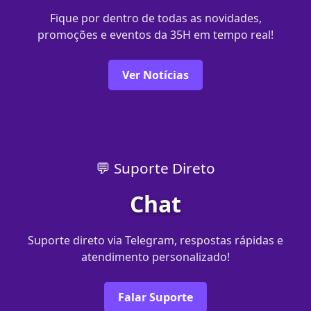
Fique por dentro de todas as novidades,
promoções e eventos da 35H em tempo real!
Ver Notícias
💬 Suporte Direto
Chat
Suporte direto via Telegram, respostas rápidas e
atendimento personalizado!
Falar Suporte