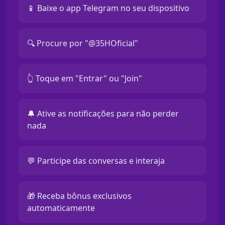
📱 Baixe o app Telegram no seu dispositivo
🔍 Procure por "@35HOficial"
👆 Toque em "Entrar" ou "Join"
🔔 Ative as notificações para não perder
nada
💬 Participe das conversas e interaja
🎁 Receba bônus exclusivos
automaticamente