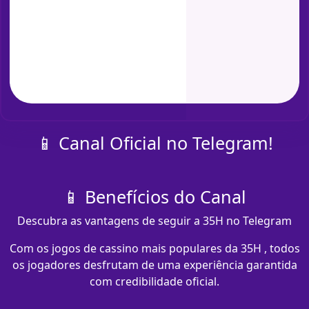
📱 Canal Oficial no Telegram!
📱 Benefícios do Canal
Descubra as vantagens de seguir a 35H no Telegram
Com os jogos de cassino mais populares da 35H , todos
os jogadores desfrutam de uma experiência garantida
com credibilidade oficial.