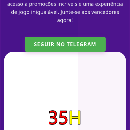
acesso a promoções incríveis e uma experiência
de jogo inigualável. Junte-se aos vencedores
agora!
SEGUIR NO TELEGRAM