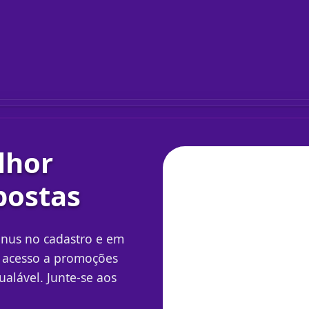
lhor
postas
ônus no cadastro e em
m acesso a promoções
ualável. Junte-se aos