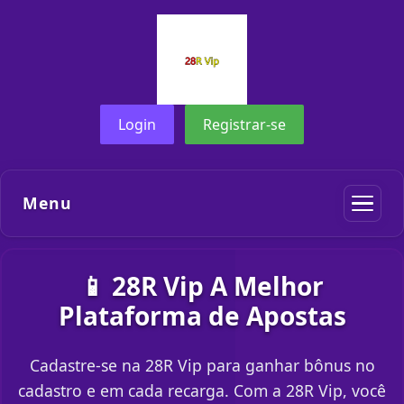
Login
Registrar-se
Menu
📱 28R Vip A Melhor
Plataforma de Apostas
Cadastre-se na 28R Vip para ganhar bônus no
cadastro e em cada recarga. Com a 28R Vip, você