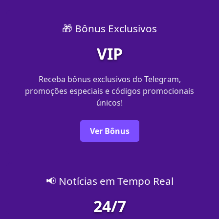
🎁 Bônus Exclusivos
VIP
Receba bônus exclusivos do Telegram,
promoções especiais e códigos promocionais
únicos!
Ver Bônus
📢 Notícias em Tempo Real
24/7