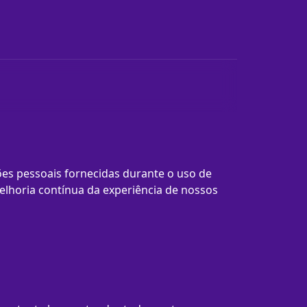
ões pessoais fornecidas durante o uso de
elhoria contínua da experiência de nossos