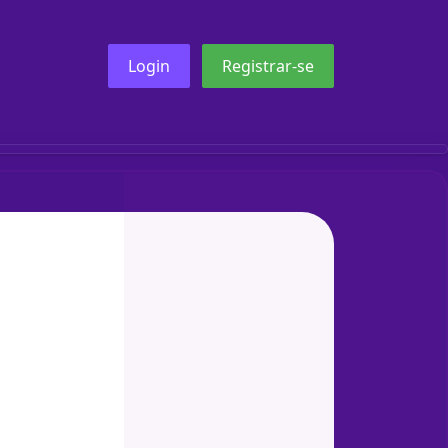
Login
Registrar-se