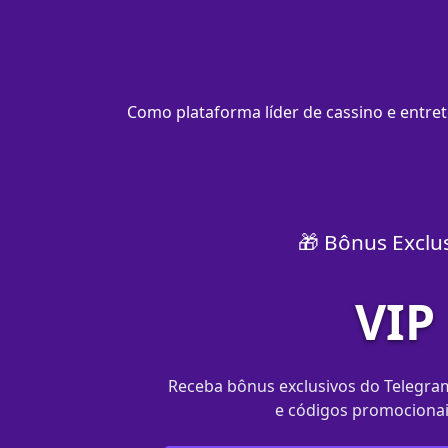
Como plataforma líder de cassino e entret
🎁 Bônus Exclu
VIP
Receba bônus exclusivos do Telegra
e códigos promocionai