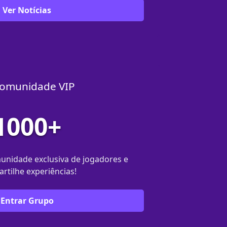
Ver Notícias
Comunidade VIP
1000+
unidade exclusiva de jogadores e
rtilhe experiências!
Entrar Grupo