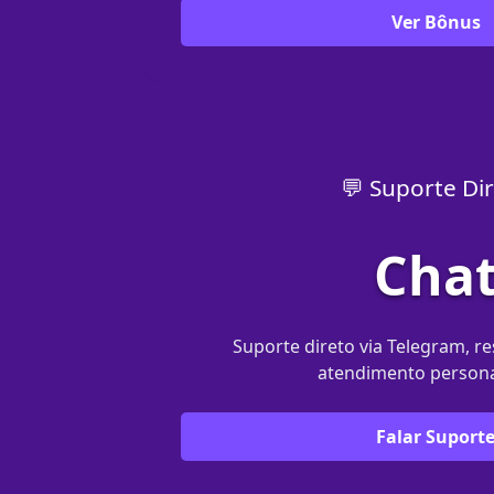
Ver Bônus
💬 Suporte Di
Cha
Suporte direto via Telegram, r
atendimento persona
Falar Suport