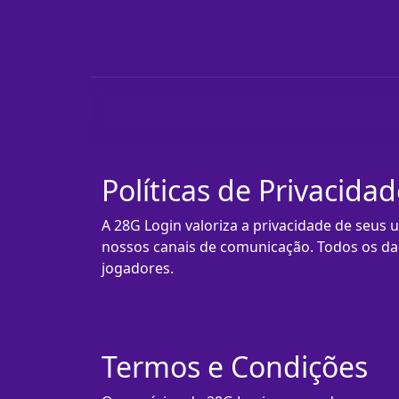
Políticas de Privacida
A 28G Login valoriza a privacidade de seus
nossos canais de comunicação. Todos os dad
jogadores.
Termos e Condições