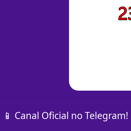
📱 Canal Oficial no Telegram!