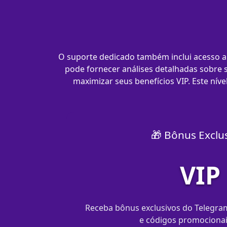
O suporte dedicado também inclui acesso a 
pode fornecer análises detalhadas sobre
maximizar seus benefícios VIP. Este níve
🎁 Bônus Exclu
VIP
Receba bônus exclusivos do Telegra
e códigos promocionai