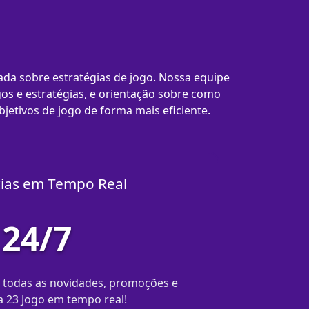
ada sobre estratégias de jogo. Nossa equipe
s e estratégias, e orientação sobre como
bjetivos de jogo de forma mais eficiente.
cias em Tempo Real
24/7
e todas as novidades, promoções e
a 23 Jogo em tempo real!