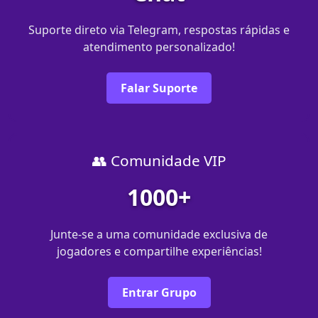
Suporte direto via Telegram, respostas rápidas e
atendimento personalizado!
Falar Suporte
👥 Comunidade VIP
1000+
Junte-se a uma comunidade exclusiva de
jogadores e compartilhe experiências!
Entrar Grupo