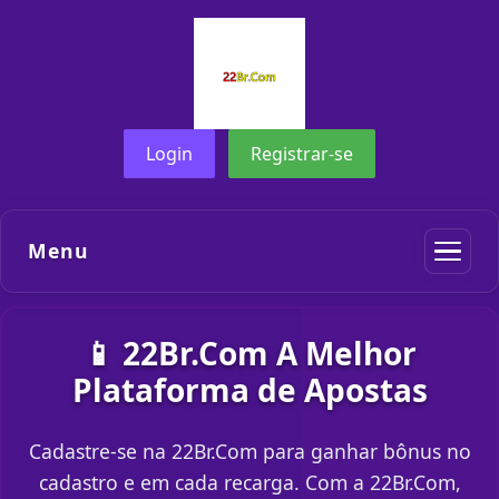
Login
Registrar-se
Menu
📱 22Br.Com A Melhor
Plataforma de Apostas
Cadastre-se na 22Br.Com para ganhar bônus no
cadastro e em cada recarga. Com a 22Br.Com,