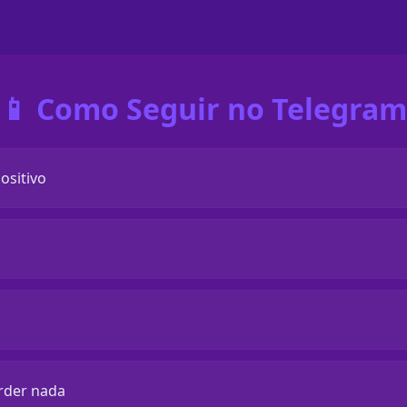
📱 Como Seguir no Telegram
ositivo
erder nada