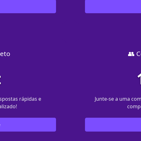
reto
👥 
t
espostas rápidas e
Junte-se a uma com
lizado!
compa
e