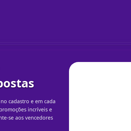
postas
 no cadastro e em cada
promoções incríveis e
unte-se aos vencedores