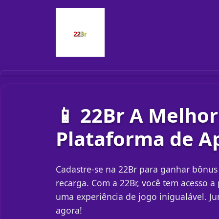
📱 22Br A Melhor
Plataforma de A
Cadastre-se na 22Br para ganhar bônus
recarga. Com a 22Br, você tem acesso a 
uma experiência de jogo inigualável. J
agora!