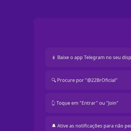
📱 Baixe o app Telegram no seu disp
🔍 Procure por "@22BrOficial"
👆 Toque em "Entrar" ou "Join"
🔔 Ative as notificações para não p