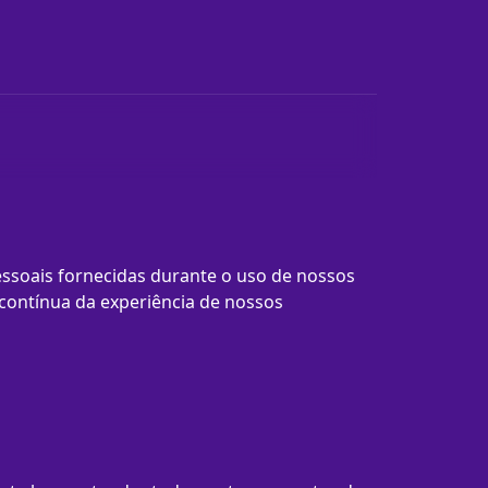
essoais fornecidas durante o uso de nossos
 contínua da experiência de nossos