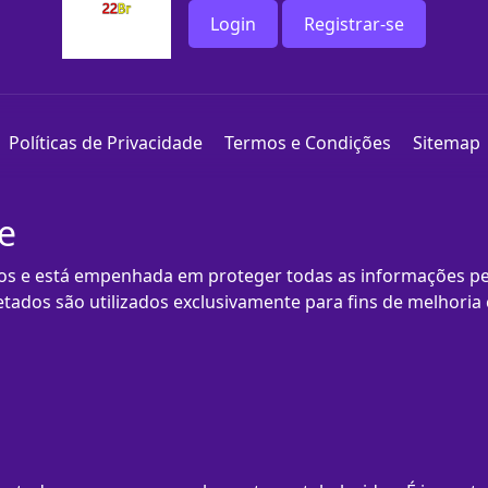
Login
Registrar-se
Políticas de Privacidade
Termos e Condições
Sitemap
de
rios e está empenhada em proteger todas as informações p
tados são utilizados exclusivamente para fins de melhoria