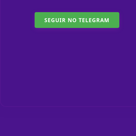
SEGUIR NO TELEGRAM