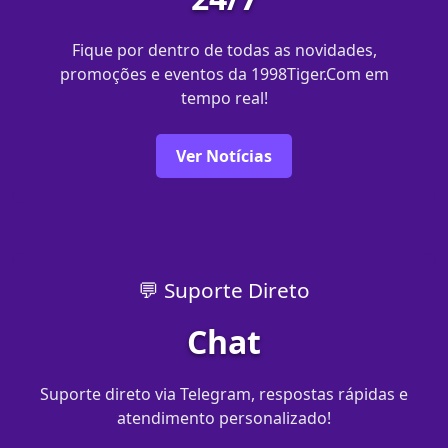
Fique por dentro de todas as novidades,
promoções e eventos da 1998Tiger.Com em
tempo real!
Ver Notícias
💬 Suporte Direto
Chat
Suporte direto via Telegram, respostas rápidas e
atendimento personalizado!