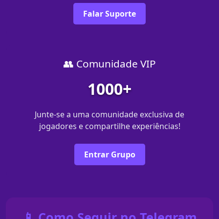
Falar Suporte
👥 Comunidade VIP
1000+
Junte-se a uma comunidade exclusiva de
jogadores e compartilhe experiências!
Entrar Grupo
📱 Como Seguir no Telegram