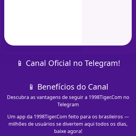
📱 Canal Oficial no Telegram!
📱 Benefícios do Canal
Descubra as vantagens de seguir a 1998Tiger.Com no
Telegram
Um app da 1998Tiger.Com feito para os brasileiros —
milhões de usuários se divertem aqui todos os dias,
baixe agora!