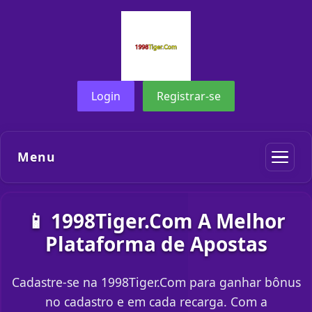
Login
Registrar-se
Menu
📱 1998Tiger.Com A Melhor
Plataforma de Apostas
Cadastre-se na 1998Tiger.Com para ganhar bônus
no cadastro e em cada recarga. Com a