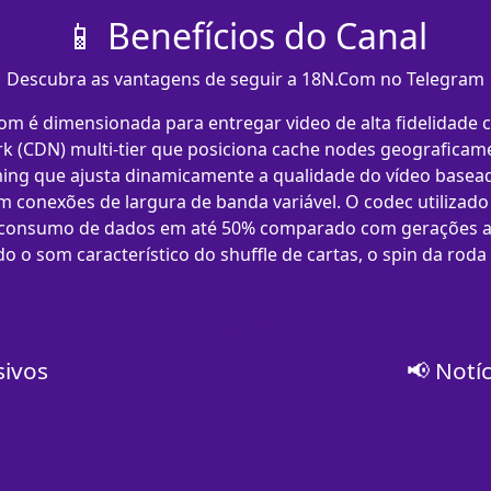
📱 Benefícios do Canal
Descubra as vantagens de seguir a 18N.Com no Telegram
om é dimensionada para entregar video de alta fidelidade
rk (CDN) multi-tier que posiciona cache nodes geograficame
ing que ajusta dinamicamente a qualidade do vídeo basea
 conexões de largura de banda variável. O codec utilizad
 consumo de dados em até 50% comparado com gerações ant
do o som característico do shuffle de cartas, o spin da roda 
sivos
📢 Notí