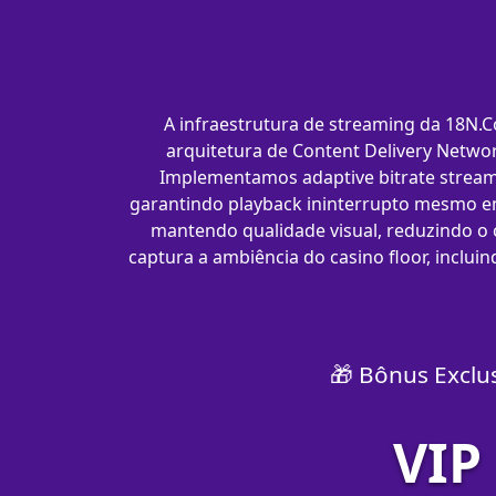
A infraestrutura de streaming da 18N.C
arquitetura de Content Delivery Netwo
Implementamos adaptive bitrate stream
garantindo playback ininterrupto mesmo em
mantendo qualidade visual, reduzindo o
captura a ambiência do casino floor, incluin
🎁 Bônus Exclu
VIP