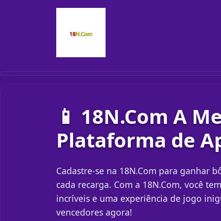
📱 18N.Com A Me
Plataforma de A
Cadastre-se na 18N.Com para ganhar b
cada recarga. Com a 18N.Com, você te
incríveis e uma experiência de jogo inig
vencedores agora!