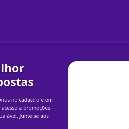
lhor
postas
ônus no cadastro e em
m acesso a promoções
ualável. Junte-se aos