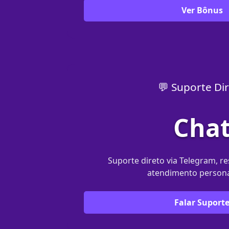
Ver Bônus
💬 Suporte Di
Cha
Suporte direto via Telegram, r
atendimento persona
Falar Suport