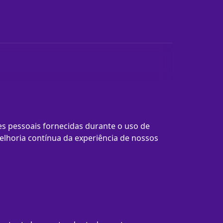
s pessoais fornecidas durante o uso de
elhoria contínua da experiência de nossos