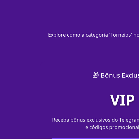
Explore como a categoria 'Torneios' 
🎁 Bônus Exclu
VIP
Receba bônus exclusivos do Telegra
e códigos promocionai