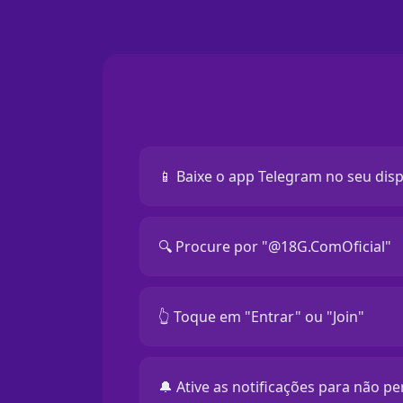
📱 Baixe o app Telegram no seu disp
🔍 Procure por "@18G.ComOficial"
👆 Toque em "Entrar" ou "Join"
🔔 Ative as notificações para não p