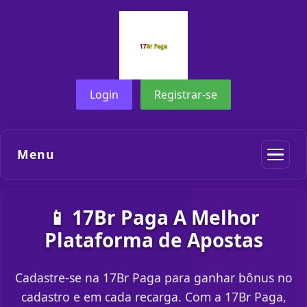
Login
Registrar-se
Menu
📱 17Br Paga A Melhor
Plataforma de Apostas
Cadastre-se na 17Br Paga para ganhar bônus no
cadastro e em cada recarga. Com a 17Br Paga,