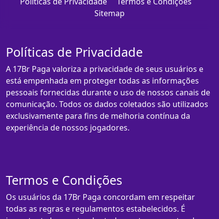
Políticas de Privacidade
Termos e Condições
Sitemap
Políticas de Privacidade
A 17Br Paga valoriza a privacidade de seus usuários e
está empenhada em proteger todas as informações
pessoais fornecidas durante o uso de nossos canais de
comunicação. Todos os dados coletados são utilizados
exclusivamente para fins de melhoria contínua da
experiência de nossos jogadores.
Termos e Condições
Os usuários da 17Br Paga concordam em respeitar
todas as regras e regulamentos estabelecidos. É