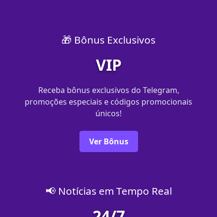
🎁 Bônus Exclusivos
VIP
Receba bônus exclusivos do Telegram,
promoções especiais e códigos promocionais
únicos!
Ver Bônus
📢 Notícias em Tempo Real
24/7