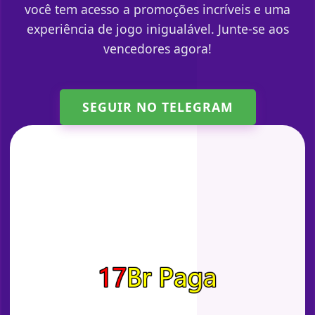
você tem acesso a promoções incríveis e uma
experiência de jogo inigualável. Junte-se aos
vencedores agora!
SEGUIR NO TELEGRAM