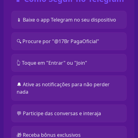
📱 Baixe o app Telegram no seu dispositivo
🔍 Procure por "@17Br PagaOficial"
👆 Toque em "Entrar" ou "Join"
🔔 Ative as notificações para não perder
nada
💬 Participe das conversas e interaja
🎁 Receba bônus exclusivos