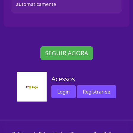
automaticamente
SEGUIR AGORA
Acessos
Login
Registrar-se