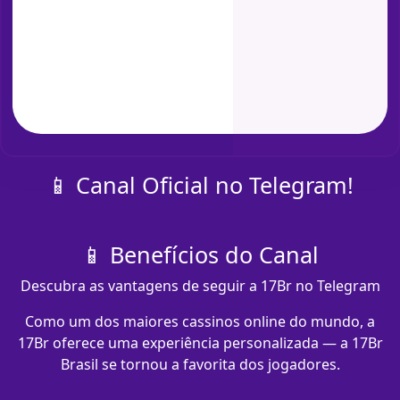
📱 Canal Oficial no Telegram!
📱 Benefícios do Canal
Descubra as vantagens de seguir a 17Br no Telegram
Como um dos maiores cassinos online do mundo, a
17Br oferece uma experiência personalizada — a 17Br
Brasil se tornou a favorita dos jogadores.