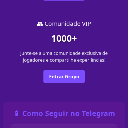
👥 Comunidade VIP
1000+
Junte-se a uma comunidade exclusiva de
jogadores e compartilhe experiências!
Entrar Grupo
📱 Como Seguir no Telegram