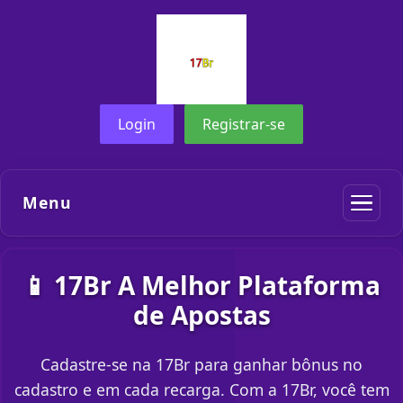
Login
Registrar-se
Menu
📱 17Br A Melhor Plataforma
de Apostas
Cadastre-se na 17Br para ganhar bônus no
cadastro e em cada recarga. Com a 17Br, você tem