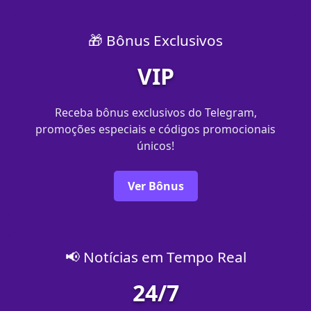
🎁 Bônus Exclusivos
VIP
Receba bônus exclusivos do Telegram,
promoções especiais e códigos promocionais
únicos!
Ver Bônus
📢 Notícias em Tempo Real
24/7