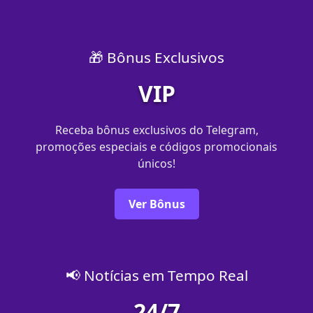
🎁 Bônus Exclusivos
VIP
Receba bônus exclusivos do Telegram,
promoções especiais e códigos promocionais
únicos!
Ver Bônus
📢 Notícias em Tempo Real
24/7