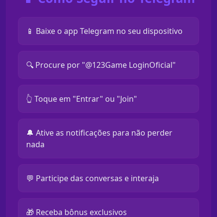
📱 Baixe o app Telegram no seu dispositivo
🔍 Procure por "@123Game LoginOficial"
👆 Toque em "Entrar" ou "Join"
🔔 Ative as notificações para não perder
nada
💬 Participe das conversas e interaja
🎁 Receba bônus exclusivos