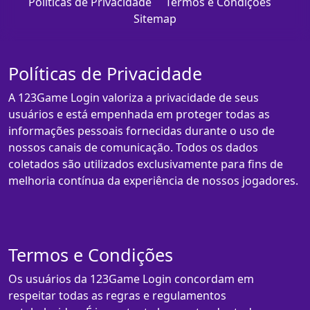
Políticas de Privacidade
Termos e Condições
Sitemap
Políticas de Privacidade
A 123Game Login valoriza a privacidade de seus
usuários e está empenhada em proteger todas as
informações pessoais fornecidas durante o uso de
nossos canais de comunicação. Todos os dados
coletados são utilizados exclusivamente para fins de
melhoria contínua da experiência de nossos jogadores.
Termos e Condições
Os usuários da 123Game Login concordam em
respeitar todas as regras e regulamentos