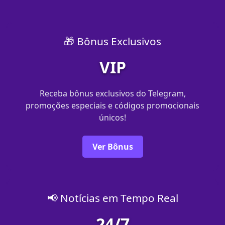
🎁 Bônus Exclusivos
VIP
Receba bônus exclusivos do Telegram,
promoções especiais e códigos promocionais
únicos!
Ver Bônus
📢 Notícias em Tempo Real
24/7