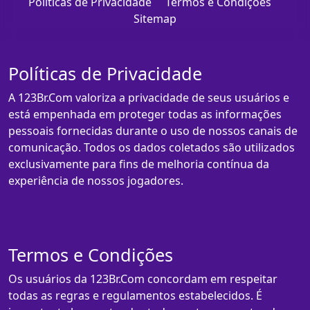
Políticas de Privacidade
Termos e Condições
Sitemap
Políticas de Privacidade
A 123Br.Com valoriza a privacidade de seus usuários e
está empenhada em proteger todas as informações
pessoais fornecidas durante o uso de nossos canais de
comunicação. Todos os dados coletados são utilizados
exclusivamente para fins de melhoria contínua da
experiência de nossos jogadores.
Termos e Condições
Os usuários da 123Br.Com concordam em respeitar
todas as regras e regulamentos estabelecidos. É