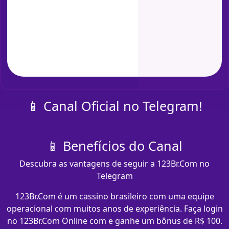
📱 Canal Oficial no Telegram!
📱 Benefícios do Canal
Descubra as vantagens de seguir a 123Br.Com no
Telegram
123Br.Com é um cassino brasileiro com uma equipe
operacional com muitos anos de experiência. Faça login
no 123Br.Com Online com e ganhe um bônus de R$ 100.