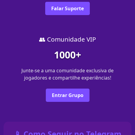
Falar Suporte
👥 Comunidade VIP
1000+
Junte-se a uma comunidade exclusiva de
jogadores e compartilhe experiências!
Entrar Grupo
📱 Como Seguir no Telegram