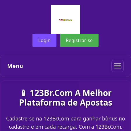
Login
Registrar-se
Menu
📱 123Br.Com A Melhor
Plataforma de Apostas
Cadastre-se na 123Br.Com para ganhar bônus no
cadastro e em cada recarga. Com a 123Br.Com,