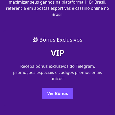
maximizar seus ganhos na plataforma 11Br Brasil,
referência em apostas esportivas e cassino online no
Brasil.
🎁 Bônus Exclusivos
VIP
Receba bônus exclusivos do Telegram,
promoções especiais e códigos promocionais
únicos!
Ver Bônus