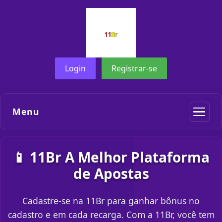
Login
Registrar-se
Menu
📱 11Br A Melhor Plataforma
de Apostas
Cadastre-se na 11Br para ganhar bônus no
cadastro e em cada recarga. Com a 11Br, você tem