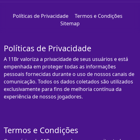
Políticas de Privacidade
Termos e Condições
Sitemap
Políticas de Privacidade
A 11Br valoriza a privacidade de seus usuários e está
empenhada em proteger todas as informações
pessoais fornecidas durante o uso de nossos canais de
comunicação. Todos os dados coletados são utilizados
exclusivamente para fins de melhoria contínua da
experiência de nossos jogadores.
Termos e Condições