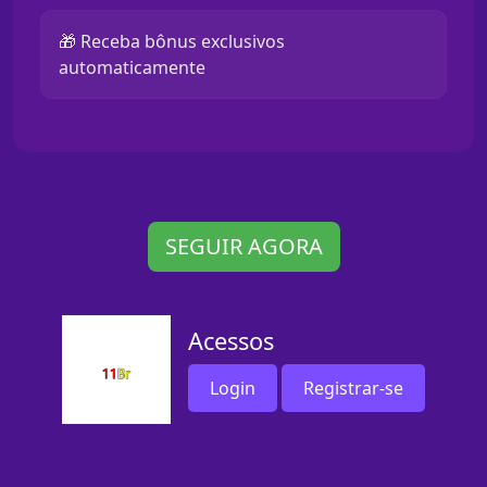
🎁 Receba bônus exclusivos
automaticamente
SEGUIR AGORA
Acessos
Login
Registrar-se