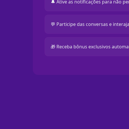
🔔 Ative as notificações para não p
💬 Participe das conversas e interaj
🎁 Receba bônus exclusivos autom