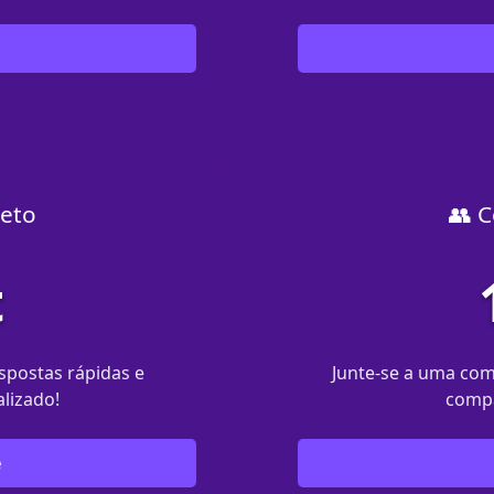
reto
👥 
t
espostas rápidas e
Junte-se a uma com
lizado!
compa
e