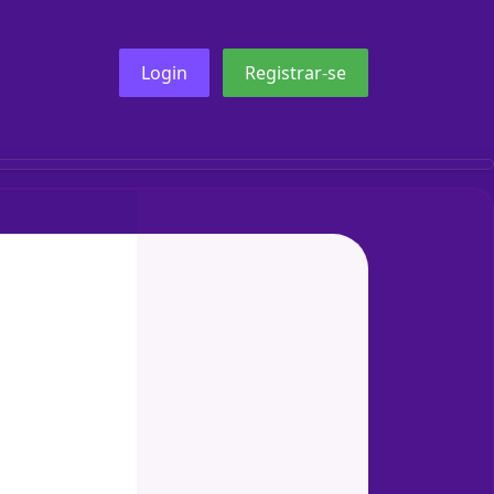
Login
Registrar-se