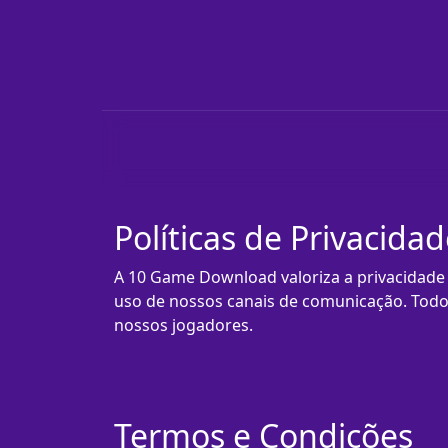
Políticas de Privacida
A 10 Game Download valoriza a privacidade
uso de nossos canais de comunicação. Todos
nossos jogadores.
Termos e Condições