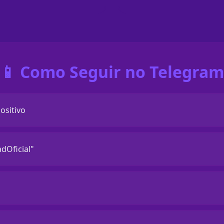
📱 Como Seguir no Telegram
ositivo
dOficial"