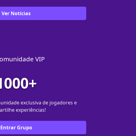
Ver Notícias
Comunidade VIP
1000+
unidade exclusiva de jogadores e
rtilhe experiências!
Entrar Grupo