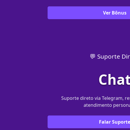
Ver Bônus
💬 Suporte Di
Cha
Suporte direto via Telegram, r
atendimento persona
Falar Suport