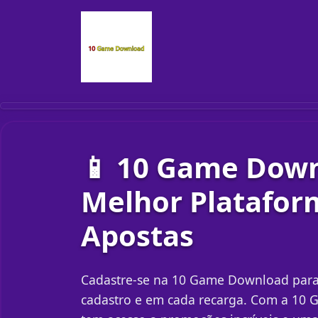
📱 10 Game Dow
Melhor Platafor
Apostas
Cadastre-se na 10 Game Download par
cadastro e em cada recarga. Com a 10