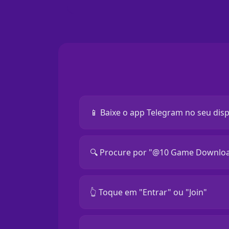
📱 Baixe o app Telegram no seu disp
🔍 Procure por "@10 Game Downloa
👆 Toque em "Entrar" ou "Join"