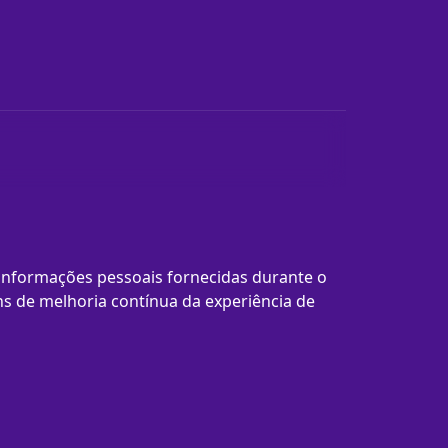
informações pessoais fornecidas durante o
ns de melhoria contínua da experiência de