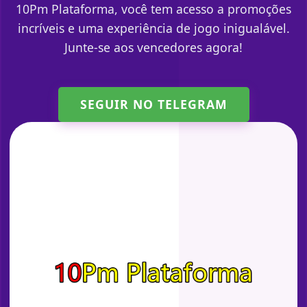
10Pm Plataforma, você tem acesso a promoções
incríveis e uma experiência de jogo inigualável.
Junte-se aos vencedores agora!
SEGUIR NO TELEGRAM