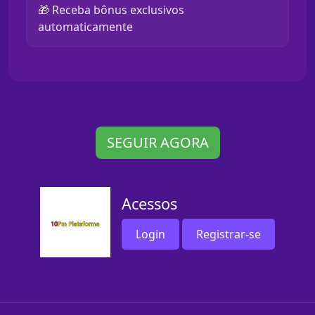
🎁 Receba bônus exclusivos
automaticamente
SEGUIR AGORA
Acessos
Login
Registrar-se