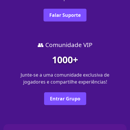
Falar Suporte
👥 Comunidade VIP
1000+
Junte-se a uma comunidade exclusiva de
jogadores e compartilhe experiências!
Entrar Grupo