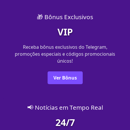
🎁 Bônus Exclusivos
VIP
Receba bônus exclusivos do Telegram,
promoções especiais e códigos promocionais
únicos!
Ver Bônus
📢 Notícias em Tempo Real
24/7