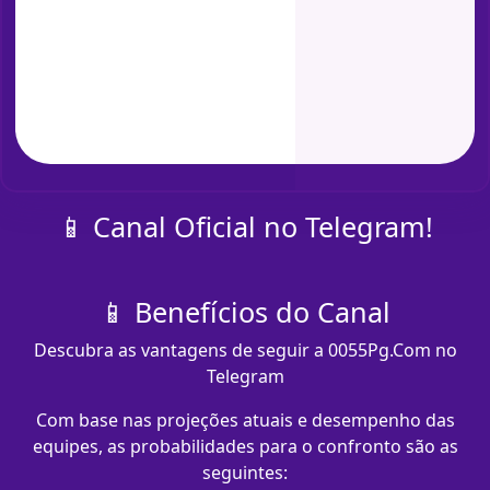
📱 Canal Oficial no Telegram!
📱 Benefícios do Canal
Descubra as vantagens de seguir a 0055Pg.Com no
Telegram
Com base nas projeções atuais e desempenho das
equipes, as probabilidades para o confronto são as
seguintes: