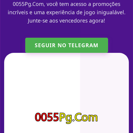
0055Pg.Com, você tem acesso a promoções
incríveis e uma experiência de jogo inigualável.
Junte-se aos vencedores agora!
SEGUIR NO TELEGRAM