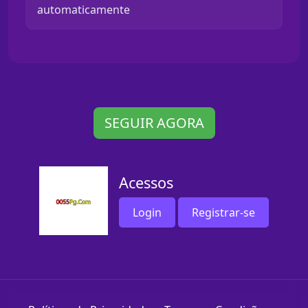
automaticamente
SEGUIR AGORA
Acessos
Login
Registrar-se