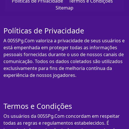
Políticas de Privacidade
Termos e Condições
Sitemap
Políticas de Privacidade
A 0055Pg.Com valoriza a privacidade de seus usuários e
está empenhada em proteger todas as informações
pessoais fornecidas durante o uso de nossos canais de
comunicação. Todos os dados coletados são utilizados
exclusivamente para fins de melhoria contínua da
experiência de nossos jogadores.
Termos e Condições
Os usuários da 0055Pg.Com concordam em respeitar
todas as regras e regulamentos estabelecidos. É